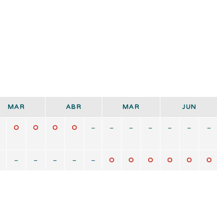
MAR
ABR
MAR
JUN
O
O
O
O
–
–
–
–
–
–
–
–
–
–
–
–
O
O
O
O
O
O