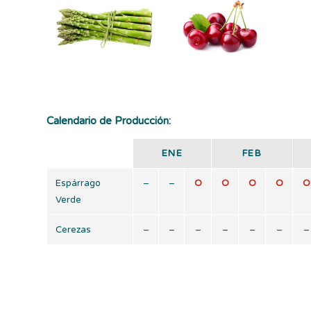
Calendario de Producción:
ENE
FEB
Espárrago
–
–
O
O
O
O
O
Verde
Cerezas
–
–
–
–
–
–
–